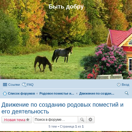
Быть добру
Ссылки
FAQ
Вход
Список форумов
Родовое поместье и родовое поселение
Движение по созданию родовых поместий и его деятельность
ои
Движение по созданию родовых поместий и
ск
его деятельность
Новая тема
5 тем • Страница
1
из
1