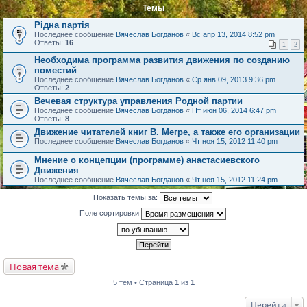
Темы
Рідна партія
Последнее сообщение
Вячеслав Богданов
«
Вс апр 13, 2014 8:52 pm
Ответы:
16
1
2
Необходима программа развития движения по созданию
поместий
Последнее сообщение
Вячеслав Богданов
«
Ср янв 09, 2013 9:36 pm
Ответы:
2
Вечевая структура управления Родной партии
Последнее сообщение
Вячеслав Богданов
«
Пт июн 06, 2014 6:47 pm
Ответы:
8
Движение читателей книг В. Мегре, а также его организации
Последнее сообщение
Вячеслав Богданов
«
Чт ноя 15, 2012 11:40 pm
Мнение о концепции (программе) анастасиевского
Движения
Последнее сообщение
Вячеслав Богданов
«
Чт ноя 15, 2012 11:24 pm
Показать темы за:
Поле сортировки
Новая тема
5 тем • Страница
1
из
1
Перейти