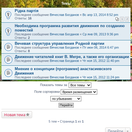
Темы
Рідна партія
Последнее сообщение
Вячеслав Богданов
«
Вс апр 13, 2014 8:52 pm
Ответы:
16
1
2
Необходима программа развития движения по созданию
поместий
Последнее сообщение
Вячеслав Богданов
«
Ср янв 09, 2013 9:36 pm
Ответы:
2
Вечевая структура управления Родной партии
Последнее сообщение
Вячеслав Богданов
«
Пт июн 06, 2014 6:47 pm
Ответы:
8
Движение читателей книг В. Мегре, а также его организации
Последнее сообщение
Вячеслав Богданов
«
Чт ноя 15, 2012 11:40 pm
Мнение о концепции (программе) анастасиевского
Движения
Последнее сообщение
Вячеслав Богданов
«
Чт ноя 15, 2012 11:24 pm
Показать темы за:
Поле сортировки
Новая тема
5 тем • Страница
1
из
1
Перейти