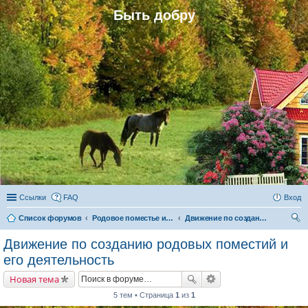
Быть добру
Ссылки
FAQ
Вход
Список форумов
Родовое поместье и родовое поселение
Движение по созданию родовых поместий и его деятельность
ои
Движение по созданию родовых поместий и
ск
его деятельность
Новая тема
5 тем • Страница
1
из
1