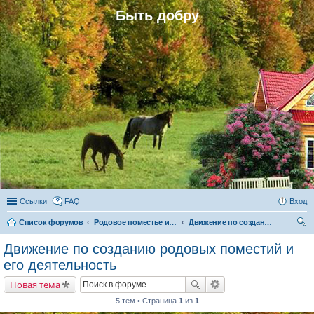
Быть добру
Ссылки
FAQ
Вход
Список форумов
Родовое поместье и родовое поселение
Движение по созданию родовых поместий и его деятельность
ои
Движение по созданию родовых поместий и
ск
его деятельность
Новая тема
5 тем • Страница
1
из
1