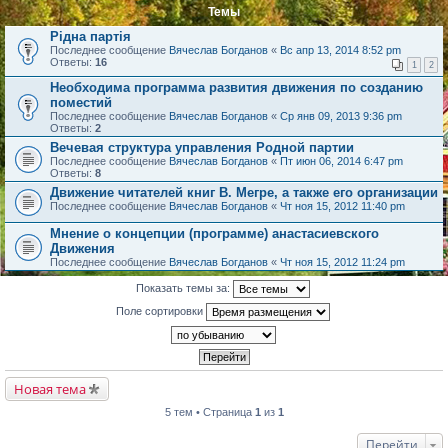
Темы
Рідна партія
Последнее сообщение
Вячеслав Богданов
«
Вс апр 13, 2014 8:52 pm
Ответы:
16
1
2
Необходима программа развития движения по созданию
поместий
Последнее сообщение
Вячеслав Богданов
«
Ср янв 09, 2013 9:36 pm
Ответы:
2
Вечевая структура управления Родной партии
Последнее сообщение
Вячеслав Богданов
«
Пт июн 06, 2014 6:47 pm
Ответы:
8
Движение читателей книг В. Мегре, а также его организации
Последнее сообщение
Вячеслав Богданов
«
Чт ноя 15, 2012 11:40 pm
Мнение о концепции (программе) анастасиевского
Движения
Последнее сообщение
Вячеслав Богданов
«
Чт ноя 15, 2012 11:24 pm
Показать темы за:
Поле сортировки
Новая тема
5 тем • Страница
1
из
1
Перейти