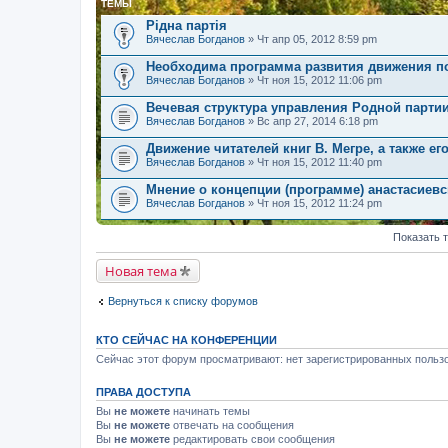
ТЕМЫ
Рідна партія
Вячеслав Богданов
» Чт апр 05, 2012 8:59 pm
Необходима программа развития движения п
Вячеслав Богданов
» Чт ноя 15, 2012 11:06 pm
Вечевая структура управления Родной парти
Вячеслав Богданов
» Вс апр 27, 2014 6:18 pm
Движение читателей книг В. Мегре, а также ег
Вячеслав Богданов
» Чт ноя 15, 2012 11:40 pm
Мнение о концепции (программе) анастасиев
Вячеслав Богданов
» Чт ноя 15, 2012 11:24 pm
Показать 
Новая тема
Вернуться к списку форумов
КТО СЕЙЧАС НА КОНФЕРЕНЦИИ
Сейчас этот форум просматривают: нет зарегистрированных пользо
ПРАВА ДОСТУПА
Вы
не можете
начинать темы
Вы
не можете
отвечать на сообщения
Вы
не можете
редактировать свои сообщения