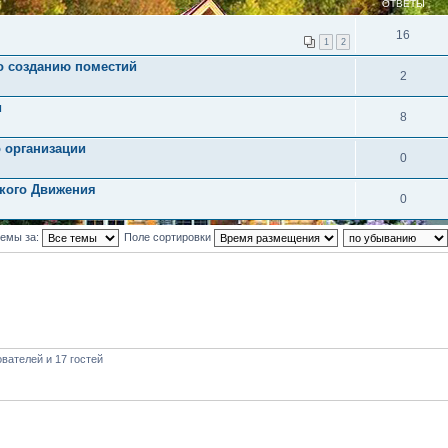
ОТВЕТЫ
16
1
2
о созданию поместий
2
и
8
о организации
0
ского Движения
0
темы за:
Поле сортировки
вателей и 17 гостей