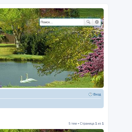
Вход
5 тем • Страница
1
из
1