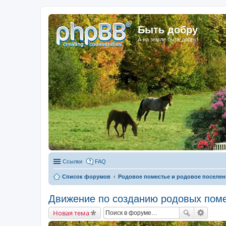
Быть добру
А на земле быть добру!
Ссылки
FAQ
Список форумов
Родовое поместье и родовое поселен
Движение по созданию родовых поме
Новая тема