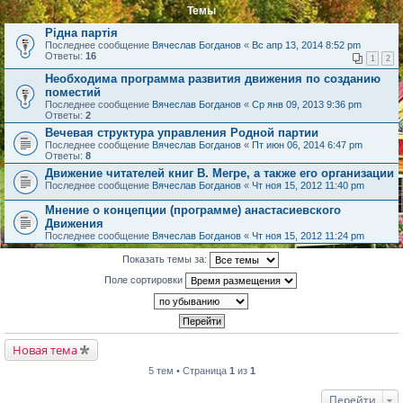
Темы
Рідна партія
Последнее сообщение
Вячеслав Богданов
«
Вс апр 13, 2014 8:52 pm
Ответы:
16
1
2
Необходима программа развития движения по созданию
поместий
Последнее сообщение
Вячеслав Богданов
«
Ср янв 09, 2013 9:36 pm
Ответы:
2
Вечевая структура управления Родной партии
Последнее сообщение
Вячеслав Богданов
«
Пт июн 06, 2014 6:47 pm
Ответы:
8
Движение читателей книг В. Мегре, а также его организации
Последнее сообщение
Вячеслав Богданов
«
Чт ноя 15, 2012 11:40 pm
Мнение о концепции (программе) анастасиевского
Движения
Последнее сообщение
Вячеслав Богданов
«
Чт ноя 15, 2012 11:24 pm
Показать темы за:
Поле сортировки
Новая тема
5 тем • Страница
1
из
1
Перейти