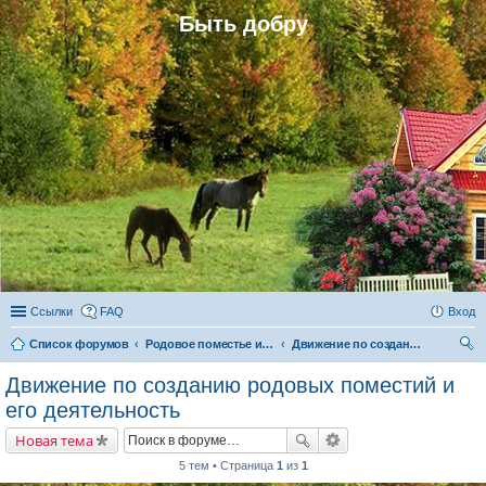
Быть добру
Ссылки
FAQ
Вход
Список форумов
Родовое поместье и родовое поселение
Движение по созданию родовых поместий и его деятельность
ои
Движение по созданию родовых поместий и
ск
его деятельность
Новая тема
5 тем • Страница
1
из
1