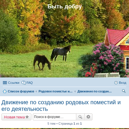
Быть добру
Ссылки
FAQ
Вход
Список форумов
Родовое поместье и родовое поселение
Движение по созданию родовых поместий и его деятельность
ои
Движение по созданию родовых поместий и
ск
его деятельность
Новая тема
5 тем • Страница
1
из
1