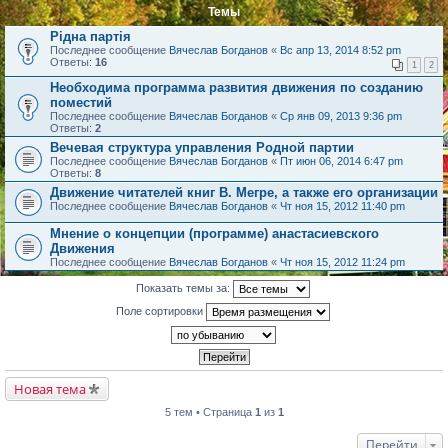
Темы
Рідна партія
Последнее сообщение
Вячеслав Богданов
«
Вс апр 13, 2014 8:52 pm
Ответы:
16
1
2
Необходима программа развития движения по созданию
поместий
Последнее сообщение
Вячеслав Богданов
«
Ср янв 09, 2013 9:36 pm
Ответы:
2
Вечевая структура управления Родной партии
Последнее сообщение
Вячеслав Богданов
«
Пт июн 06, 2014 6:47 pm
Ответы:
8
Движение читателей книг В. Мегре, а также его организации
Последнее сообщение
Вячеслав Богданов
«
Чт ноя 15, 2012 11:40 pm
Мнение о концепции (программе) анастасиевского
Движения
Последнее сообщение
Вячеслав Богданов
«
Чт ноя 15, 2012 11:24 pm
Показать темы за:
Поле сортировки
Новая тема
5 тем • Страница
1
из
1
Перейти