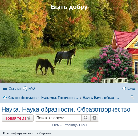
Быть добру
Ссылки
FAQ
Вход
Список форумов
Культура. Творчество. Наука
Наука. Наука образности. Образотворчество
ои
Наука. Наука образности. Образотворчество
ск
Новая тема
0 тем • Страница
1
из
1
В этом форуме нет сообщений.