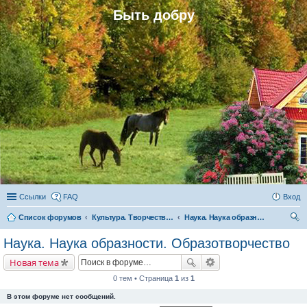
Быть добру
Ссылки
FAQ
Вход
Список форумов
Культура. Творчество. Наука
Наука. Наука образности. Образотворчество
ои
Наука. Наука образности. Образотворчество
ск
Новая тема
0 тем • Страница
1
из
1
В этом форуме нет сообщений.