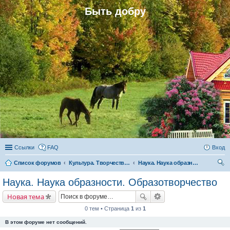
Быть добру
Ссылки
FAQ
Вход
Список форумов
Культура. Творчество. Наука
Наука. Наука образности. Образотворчество
ои
Наука. Наука образности. Образотворчество
ск
Новая тема
0 тем • Страница
1
из
1
В этом форуме нет сообщений.