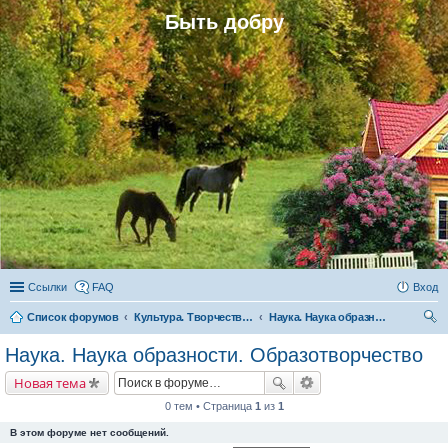
Быть добру
Ссылки
FAQ
Вход
Список форумов
Культура. Творчество. Наука
Наука. Наука образности. Образотворчество
ои
Наука. Наука образности. Образотворчество
ск
Новая тема
0 тем • Страница
1
из
1
В этом форуме нет сообщений.