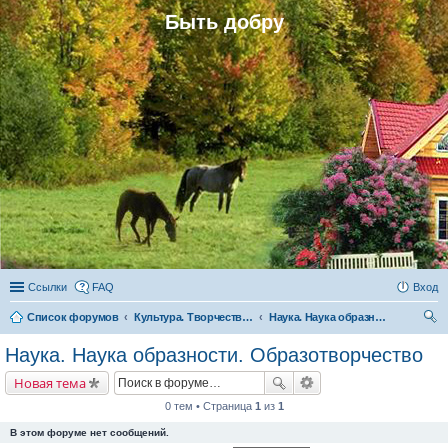
Быть добру
Ссылки
FAQ
Вход
Список форумов
Культура. Творчество. Наука
Наука. Наука образности. Образотворчество
ои
Наука. Наука образности. Образотворчество
ск
Новая тема
0 тем • Страница
1
из
1
В этом форуме нет сообщений.