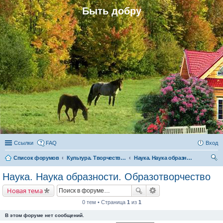
Быть добру
Ссылки
FAQ
Вход
Список форумов
Культура. Творчество. Наука
Наука. Наука образности. Образотворчество
ои
Наука. Наука образности. Образотворчество
ск
Новая тема
0 тем • Страница
1
из
1
В этом форуме нет сообщений.