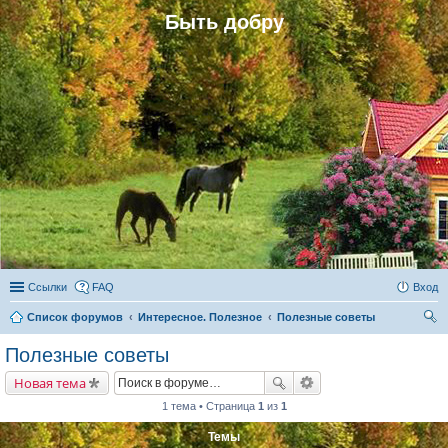
Быть добру
Ссылки
FAQ
Вход
Список форумов
Интересное. Полезное
Полезные советы
ои
Полезные советы
ск
Новая тема
1 тема • Страница
1
из
1
Темы