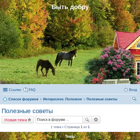
Быть добру
Ссылки
FAQ
Вход
Список форумов
Интересное. Полезное
Полезные советы
ои
Полезные советы
ск
Новая тема
1 тема • Страница
1
из
1
Темы