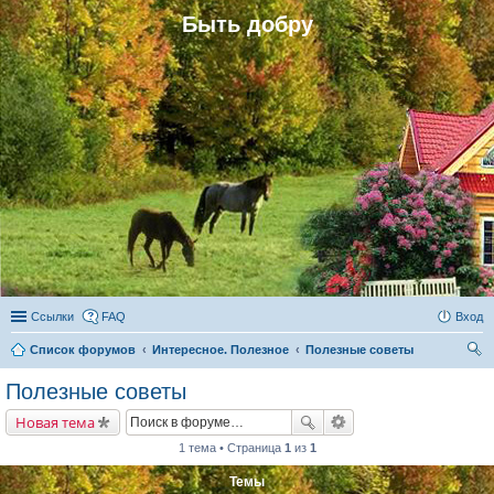
Быть добру
Ссылки
FAQ
Вход
Список форумов
Интересное. Полезное
Полезные советы
ои
Полезные советы
ск
Новая тема
1 тема • Страница
1
из
1
Темы