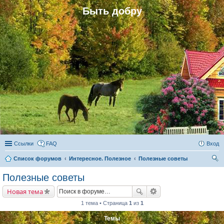
Быть добру
Ссылки
FAQ
Вход
Список форумов
Интересное. Полезное
Полезные советы
ои
Полезные советы
ск
Новая тема
1 тема • Страница
1
из
1
Темы