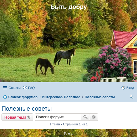
Быть добру
Ссылки
FAQ
Вход
Список форумов
Интересное. Полезное
Полезные советы
ои
Полезные советы
ск
Новая тема
1 тема • Страница
1
из
1
Темы