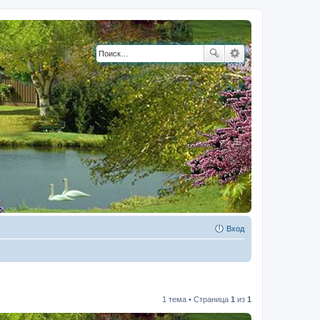
Вход
1 тема • Страница
1
из
1