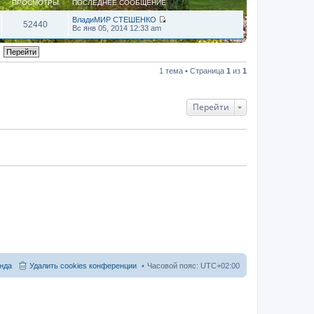
ПРОСМОТРЫ
ПОСЛЕДНЕЕ СООБЩЕНИЕ
ВладиМИР СТЕШЕНКО
52440
П
Вс янв 05, 2014 12:33 am
е
р
е
й
т
1 тема • Страница
1
из
1
и
к
п
о
Перейти
с
л
е
д
н
е
м
у
с
о
о
б
щ
е
н
и
ю
нда
Удалить cookies конференции
Часовой пояс:
UTC+02:00