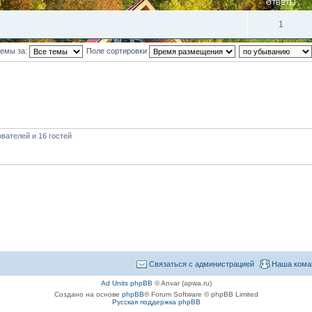
ОТВЕТЫ
1
темы за:
Поле сортировки
вателей и 16 гостей
Связаться с администрацией
Наша кома
Ad Units phpBB
© Anvar (apwa.ru)
Создано на основе
phpBB
® Forum Software © phpBB Limited
Русская поддержка phpBB