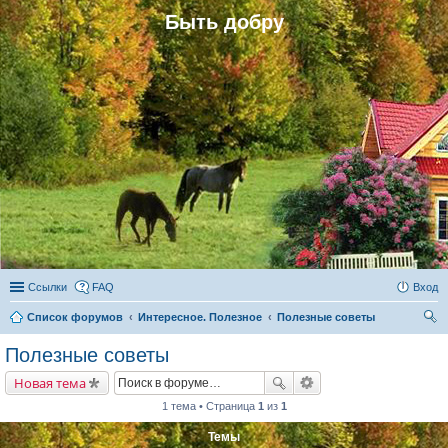
Быть добру
Ссылки
FAQ
Вход
Список форумов
Интересное. Полезное
Полезные советы
ои
Полезные советы
ск
Новая тема
1 тема • Страница
1
из
1
Темы