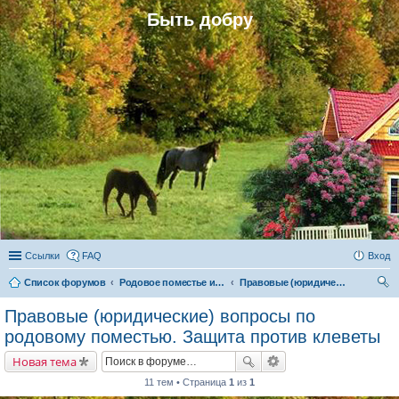
Быть добру
Ссылки
FAQ
Вход
Список форумов
Родовое поместье и родовое поселение
Правовые (юридические) вопросы по родовому поместью. Защита против клеветы
ои
Правовые (юридические) вопросы по
ск
родовому поместью. Защита против клеветы
Новая тема
11 тем • Страница
1
из
1