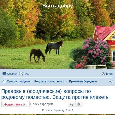
Быть добру
Ссылки
FAQ
Вход
Список форумов
Родовое поместье и родовое поселение
Правовые (юридические) вопросы по родовому поместью. Защита против клеветы
ои
Правовые (юридические) вопросы по
ск
родовому поместью. Защита против клеветы
Новая тема
11 тем • Страница
1
из
1