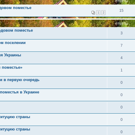
ОТВЕТЫ
одовом поместье
15
1
2
ОТВЕТЫ
одовом поместье
3
ом поселении
7
ея Украины
4
м поместье»
1
им в первую очередь
0
 поместья в Украине
0
0
титуцию страны
0
титуцию страны
0