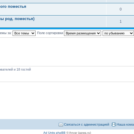
ого поместья
0
пы род. поместья)
1
темы за:
Поле сортировки
вателей и 18 гостей
Связаться с администрацией
Наша кома
Ad Units phpBB
© Anvar (apwa.ru)