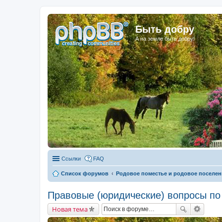
Быть добру
А на земле быть добру!
Ссылки
FAQ
Список форумов
Родовое поместье и родовое поселен
Правовые (юридические) вопросы по
Новая тема