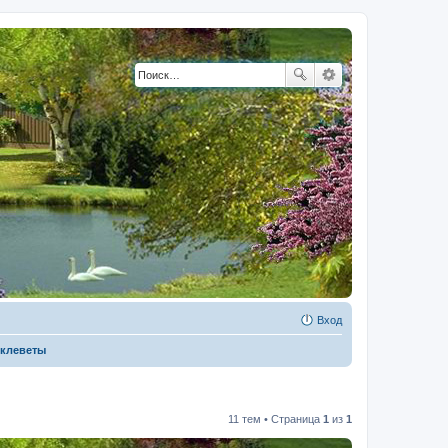
Вход
 клеветы
11 тем • Страница
1
из
1