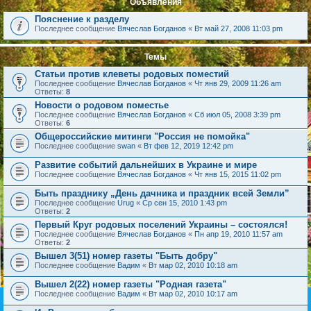
Объявления
Пояснение к разделу
Последнее сообщение
Вячеслав Богданов
«
Вт май 27, 2008 11:03 pm
Темы
Cтатьи против клеветы родовых поместий
Последнее сообщение
Вячеслав Богданов
«
Чт янв 29, 2009 11:26 am
Ответы:
8
Новости о родовом поместье
Последнее сообщение
Вячеслав Богданов
«
Сб июл 05, 2008 3:39 pm
Ответы:
6
Общероссийские митинги "Россия не помойка"
Последнее сообщение
swan
«
Вт фев 12, 2019 12:42 pm
Развитие событий дальнейших в Украине и мире
Последнее сообщение
Вячеслав Богданов
«
Чт янв 15, 2015 11:02 pm
Быть празднику „День дачника и праздник всей Земли”
Последнее сообщение
Urug
«
Ср сен 15, 2010 1:43 pm
Ответы:
2
Первый Круг родовых поселений Украины – состоялся!
Последнее сообщение
Вячеслав Богданов
«
Пн апр 19, 2010 11:57 am
Ответы:
2
Вышел 3(51) номер газеты "Быть добру"
Последнее сообщение
Вадим
«
Вт мар 02, 2010 10:18 am
Вышел 2(22) номер газеты "Родная газета"
Последнее сообщение
Вадим
«
Вт мар 02, 2010 10:17 am