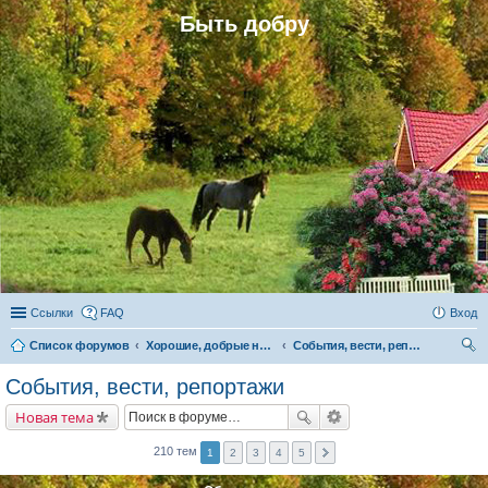
Быть добру
Ссылки
FAQ
Вход
Список форумов
Хорошие, добрые новости и их распространение в обществе
События, вести, репортажи
ои
События, вести, репортажи
ск
Новая тема
210 тем
1
2
3
4
5