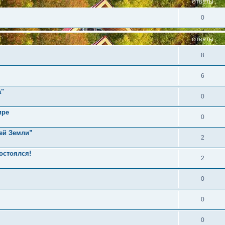
ОТВЕТЫ
0
ОТВЕТЫ
8
6
а"
0
ире
0
сей Земли”
2
остоялся!
2
0
0
0