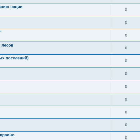
ранию нации
0
0
"
0
 лесов
0
ых поселений)
0
0
0
0
0
0
Украине
0