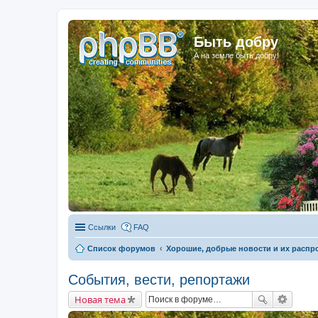
Быть добру
А на земле быть добру!
Ссылки
FAQ
Список форумов
Хорошие, добрые новости и их распр
События, вести, репортажи
Новая тема