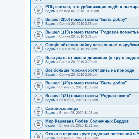
РПЦ считает, что урбанизация ведёт к выми
Вадим
» Вт мар 02, 2010 10:08 am
Вышел 2(50) номер газеты "Быть добру"
Вадим
» Ср янв 20, 2010 3:33 pm
Вышел 1(19) номер газеты "Родовое поместье
Вадим
» Ср янв 20, 2010 3:31 pm
Google объявил войну незаконным вырубкам
Вадим
» Ср янв 20, 2010 3:28 pm
Выступать от имени движения (о круге родов
Вадим
» Ср янв 20, 2010 3:20 pm
Всё больше горожан хотят жить на природе
Вадим
» Ср янв 20, 2010 3:09 pm
Вышел 1(49) номер газеты "Быть добру"
Вадим
» Вт янв 05, 2010 11:33 am
Вышел 1(21) номер газеты "Родная газета"
Вадим
» Вт янв 05, 2010 11:30 am
Самопоселенцы
Вадим
» Вт янв 05, 2010 11:28 am
Мир Каравана Любви Солнечных Бардов
Вадим
» Вт янв 05, 2010 11:21 am
Отзыв о первом круге родовых поселений в 
Вадим
» Вт янв 05, 2010 11:13 am