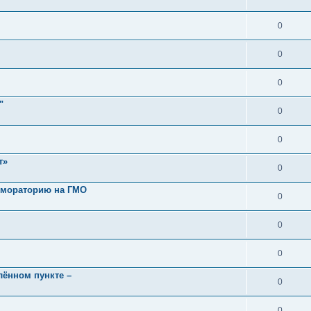
0
0
0
"
0
0
т»
0
 мораторию на ГМО
0
0
0
лённом пункте –
0
0