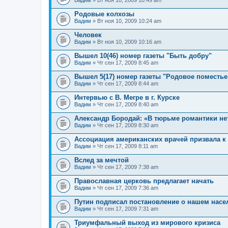
Вадим
» Вт ноя 10, 2009 10:49 am
Родовые колхозы
Вадим
» Вт ноя 10, 2009 10:24 am
Человек
Вадим
» Вт ноя 10, 2009 10:16 am
Вышел 10(46) номер газеты "Быть добру"
Вадим
» Чт сен 17, 2009 8:45 am
Вышел 5(17) номер газеты "Родовое поместье
Вадим
» Чт сен 17, 2009 8:44 am
Интервью с В. Мегре в г. Курске
Вадим
» Чт сен 17, 2009 8:40 am
Александр Бородай: «В тюрьме романтики не
Вадим
» Чт сен 17, 2009 8:30 am
Ассоциация американских врачей призвала к
Вадим
» Чт сен 17, 2009 8:11 am
Вслед за мечтой
Вадим
» Чт сен 17, 2009 7:38 am
Православная церковь предлагает начать
Вадим
» Чт сен 17, 2009 7:36 am
Путин подписал постановление о нашем насе
Вадим
» Чт сен 17, 2009 7:31 am
Триумфальный выход из мирового кризиса