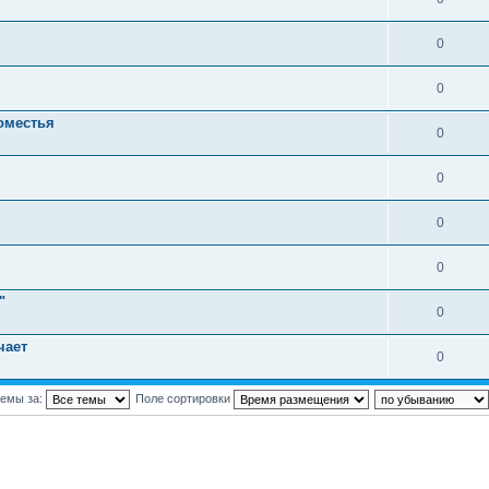
0
0
оместья
0
0
0
0
"
0
чает
0
темы за:
Поле сортировки