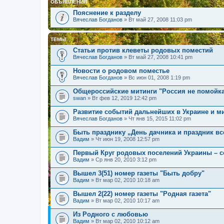
ОБЪЯВЛЕНИЯ
Пояснение к разделу
Вячеслав Богданов
» Вт май 27, 2008 11:03 pm
ТЕМЫ
Cтатьи против клеветы родовых поместий
Вячеслав Богданов
» Вт май 27, 2008 10:41 pm
Новости о родовом поместье
Вячеслав Богданов
» Вс июн 01, 2008 1:19 pm
Общероссийские митинги "Россия не помойк
swan
» Вт фев 12, 2019 12:42 pm
Развитие событий дальнейших в Украине и м
Вячеслав Богданов
» Чт янв 15, 2015 11:02 pm
Быть празднику „День дачника и праздник в
Вадим
» Чт июн 19, 2008 12:57 pm
Первый Круг родовых поселений Украины – с
Вадим
» Ср янв 20, 2010 3:12 pm
Вышел 3(51) номер газеты "Быть добру"
Вадим
» Вт мар 02, 2010 10:18 am
Вышел 2(22) номер газеты "Родная газета"
Вадим
» Вт мар 02, 2010 10:17 am
Из Родного с любовью
Вадим
» Вт мар 02, 2010 10:12 am