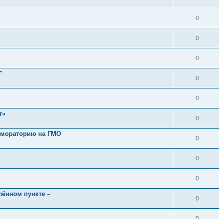
0
0
0
"
0
0
т»
0
 мораторию на ГМО
0
0
0
лённом пункте –
0
0