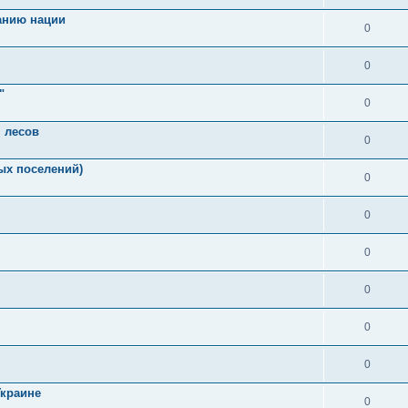
ранию нации
0
0
"
0
 лесов
0
ых поселений)
0
0
0
0
0
0
Украине
0