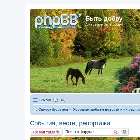
Быть добру
А на земле быть добру!
Ссылки
FAQ
Список форумов
Хорошие, добрые новости и их распр
События, вести, репортажи
Новая тема