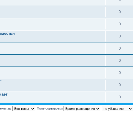
0
0
оместья
0
0
0
0
"
0
чает
0
темы за:
Поле сортировки