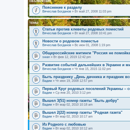
ОБЪЯВЛЕНИЯ
Пояснение к разделу
Вячеслав Богданов
» Вт май 27, 2008 11:03 pm
ТЕМЫ
Cтатьи против клеветы родовых поместий
Вячеслав Богданов
» Вт май 27, 2008 10:41 pm
Новости о родовом поместье
Вячеслав Богданов
» Вс июн 01, 2008 1:19 pm
Общероссийские митинги "Россия не помойк
swan
» Вт фев 12, 2019 12:42 pm
Развитие событий дальнейших в Украине и м
Вячеслав Богданов
» Чт янв 15, 2015 11:02 pm
Быть празднику „День дачника и праздник в
Вадим
» Чт июн 19, 2008 12:57 pm
Первый Круг родовых поселений Украины – с
Вадим
» Ср янв 20, 2010 3:12 pm
Вышел 3(51) номер газеты "Быть добру"
Вадим
» Вт мар 02, 2010 10:18 am
Вышел 2(22) номер газеты "Родная газета"
Вадим
» Вт мар 02, 2010 10:17 am
Из Родного с любовью
Вадим
» Вт мар 02, 2010 10:12 am