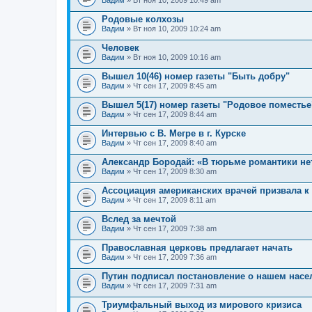
Вадим
» Вт ноя 10, 2009 10:49 am
Родовые колхозы
Вадим
» Вт ноя 10, 2009 10:24 am
Человек
Вадим
» Вт ноя 10, 2009 10:16 am
Вышел 10(46) номер газеты "Быть добру"
Вадим
» Чт сен 17, 2009 8:45 am
Вышел 5(17) номер газеты "Родовое поместье
Вадим
» Чт сен 17, 2009 8:44 am
Интервью с В. Мегре в г. Курске
Вадим
» Чт сен 17, 2009 8:40 am
Александр Бородай: «В тюрьме романтики не
Вадим
» Чт сен 17, 2009 8:30 am
Ассоциация американских врачей призвала к
Вадим
» Чт сен 17, 2009 8:11 am
Вслед за мечтой
Вадим
» Чт сен 17, 2009 7:38 am
Православная церковь предлагает начать
Вадим
» Чт сен 17, 2009 7:36 am
Путин подписал постановление о нашем насе
Вадим
» Чт сен 17, 2009 7:31 am
Триумфальный выход из мирового кризиса