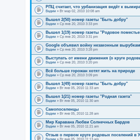
РПЦ считает, что урбанизация ведёт к выми
Вадим
» Вт мар 02, 2010 10:08 am
Вышел 2(50) номер газеты "Быть добру"
Вадим
» Ср янв 20, 2010 3:33 pm
Вышел 1(19) номер газеты "Родовое поместье
Вадим
» Ср янв 20, 2010 3:31 pm
Google объявил войну незаконным вырубкам
Вадим
» Ср янв 20, 2010 3:28 pm
Выступать от имени движения (о круге родов
Вадим
» Ср янв 20, 2010 3:20 pm
Всё больше горожан хотят жить на природе
Вадим
» Ср янв 20, 2010 3:09 pm
Вышел 1(49) номер газеты "Быть добру"
Вадим
» Вт янв 05, 2010 11:33 am
Вышел 1(21) номер газеты "Родная газета"
Вадим
» Вт янв 05, 2010 11:30 am
Самопоселенцы
Вадим
» Вт янв 05, 2010 11:28 am
Мир Каравана Любви Солнечных Бардов
Вадим
» Вт янв 05, 2010 11:21 am
Отзыв о первом круге родовых поселений в 
Вадим
» Вт янв 05, 2010 11:13 am