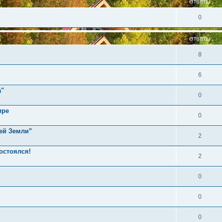
ОТВЕТЫ
0
ОТВЕТЫ
8
6
а"
0
ире
0
сей Земли”
2
остоялся!
2
0
0
0