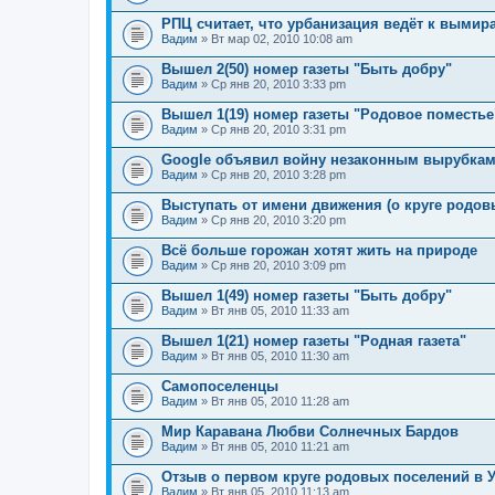
РПЦ считает, что урбанизация ведёт к выми
Вадим
» Вт мар 02, 2010 10:08 am
Вышел 2(50) номер газеты "Быть добру"
Вадим
» Ср янв 20, 2010 3:33 pm
Вышел 1(19) номер газеты "Родовое поместье
Вадим
» Ср янв 20, 2010 3:31 pm
Google объявил войну незаконным вырубкам
Вадим
» Ср янв 20, 2010 3:28 pm
Выступать от имени движения (о круге родов
Вадим
» Ср янв 20, 2010 3:20 pm
Всё больше горожан хотят жить на природе
Вадим
» Ср янв 20, 2010 3:09 pm
Вышел 1(49) номер газеты "Быть добру"
Вадим
» Вт янв 05, 2010 11:33 am
Вышел 1(21) номер газеты "Родная газета"
Вадим
» Вт янв 05, 2010 11:30 am
Самопоселенцы
Вадим
» Вт янв 05, 2010 11:28 am
Мир Каравана Любви Солнечных Бардов
Вадим
» Вт янв 05, 2010 11:21 am
Отзыв о первом круге родовых поселений в 
Вадим
» Вт янв 05, 2010 11:13 am