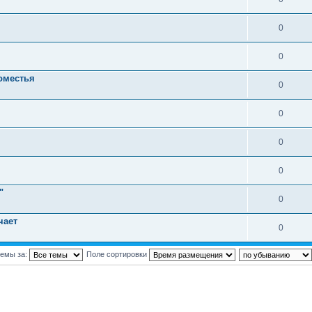
0
0
оместья
0
0
0
0
"
0
чает
0
темы за:
Поле сортировки