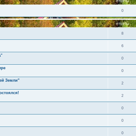
ОТВЕТЫ
0
ОТВЕТЫ
8
6
а"
0
ире
0
сей Земли”
2
остоялся!
2
0
0
0