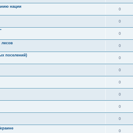
ранию нации
0
0
"
0
 лесов
0
ых поселений)
0
0
0
0
0
0
Украине
0