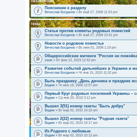
ОБЪЯВЛЕНИЯ
Пояснение к разделу
Вячеслав Богданов
» Вт май 27, 2008 11:03 pm
ТЕМЫ
Cтатьи против клеветы родовых поместий
Вячеслав Богданов
» Вт май 27, 2008 10:41 pm
Новости о родовом поместье
Вячеслав Богданов
» Вс июн 01, 2008 1:19 pm
Общероссийские митинги "Россия не помойк
swan
» Вт фев 12, 2019 12:42 pm
Развитие событий дальнейших в Украине и м
Вячеслав Богданов
» Чт янв 15, 2015 11:02 pm
Быть празднику „День дачника и праздник в
Вадим
» Чт июн 19, 2008 12:57 pm
Первый Круг родовых поселений Украины – с
Вадим
» Ср янв 20, 2010 3:12 pm
Вышел 3(51) номер газеты "Быть добру"
Вадим
» Вт мар 02, 2010 10:18 am
Вышел 2(22) номер газеты "Родная газета"
Вадим
» Вт мар 02, 2010 10:17 am
Из Родного с любовью
Вадим
» Вт мар 02, 2010 10:12 am