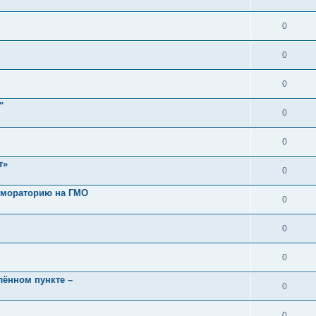
0
0
0
"
0
0
т»
0
 мораторию на ГМО
0
0
0
лённом пункте –
0
0