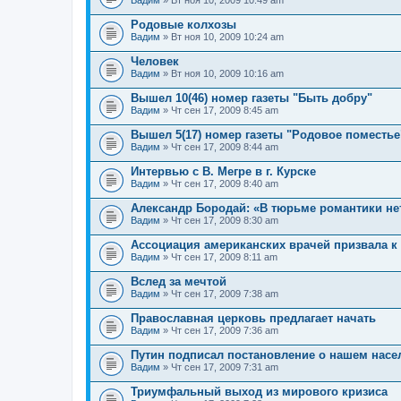
Вадим
» Вт ноя 10, 2009 10:49 am
Родовые колхозы
Вадим
» Вт ноя 10, 2009 10:24 am
Человек
Вадим
» Вт ноя 10, 2009 10:16 am
Вышел 10(46) номер газеты "Быть добру"
Вадим
» Чт сен 17, 2009 8:45 am
Вышел 5(17) номер газеты "Родовое поместье
Вадим
» Чт сен 17, 2009 8:44 am
Интервью с В. Мегре в г. Курске
Вадим
» Чт сен 17, 2009 8:40 am
Александр Бородай: «В тюрьме романтики не
Вадим
» Чт сен 17, 2009 8:30 am
Ассоциация американских врачей призвала к
Вадим
» Чт сен 17, 2009 8:11 am
Вслед за мечтой
Вадим
» Чт сен 17, 2009 7:38 am
Православная церковь предлагает начать
Вадим
» Чт сен 17, 2009 7:36 am
Путин подписал постановление о нашем насе
Вадим
» Чт сен 17, 2009 7:31 am
Триумфальный выход из мирового кризиса