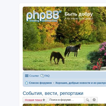
Быть добру
А на земле быть добру!
Ссылки
FAQ
Список форумов
Хорошие, добрые новости и их распр
События, вести, репортажи
Новая тема