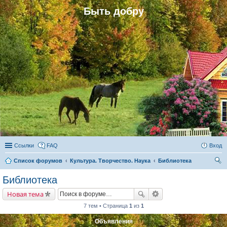
Быть добру
Ссылки
FAQ
Вход
Список форумов
Культура. Творчество. Наука
Библиотека
ои
Библиотека
ск
Новая тема
7 тем • Страница
1
из
1
Объявления