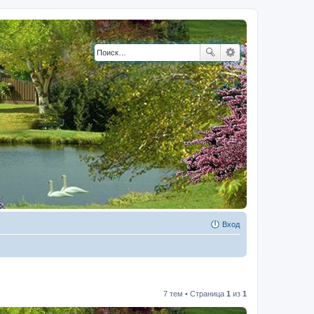
Вход
7 тем • Страница
1
из
1