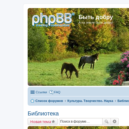
Быть добру
А на земле быть добру!
Ссылки
FAQ
Список форумов
Культура. Творчество. Наука
Библио
Библиотека
Новая тема