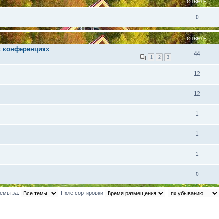
ОТВЕТЫ
0
ОТВЕТЫ
их конференциях
44
1
2
3
12
12
1
1
1
0
темы за:
Поле сортировки