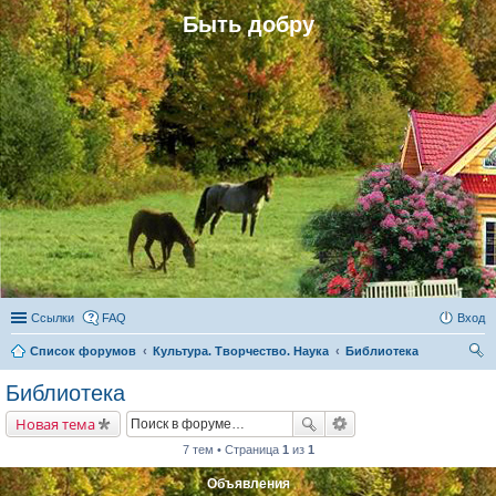
Быть добру
Ссылки
FAQ
Вход
Список форумов
Культура. Творчество. Наука
Библиотека
ои
Библиотека
ск
Новая тема
7 тем • Страница
1
из
1
Объявления