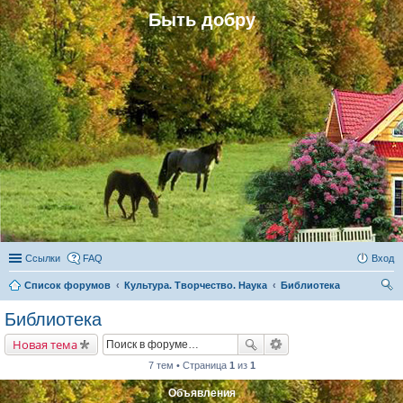
Быть добру
Ссылки
FAQ
Вход
Список форумов
Культура. Творчество. Наука
Библиотека
ои
Библиотека
ск
Новая тема
7 тем • Страница
1
из
1
Объявления