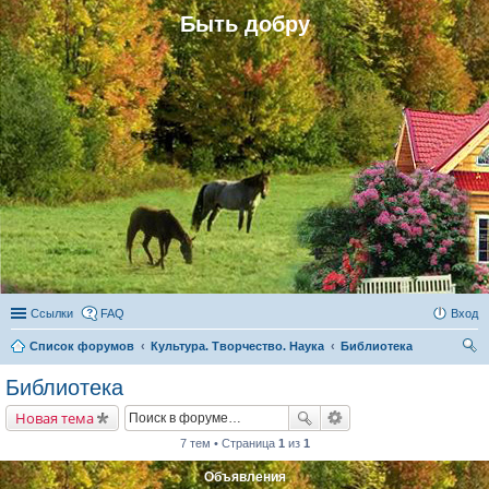
Быть добру
Ссылки
FAQ
Вход
Список форумов
Культура. Творчество. Наука
Библиотека
ои
Библиотека
ск
Новая тема
7 тем • Страница
1
из
1
Объявления