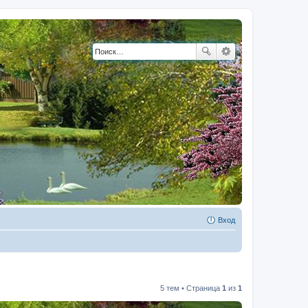
Вход
5 тем • Страница
1
из
1