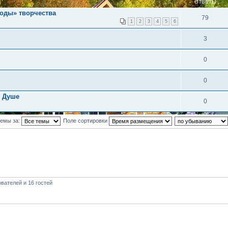
ОТВЕТЫ
лоды» творчества
79
1
2
3
4
5
6
3
0
0
й Душе
0
темы за:
Поле сортировки
вателей и 16 гостей