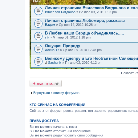
ТЕМЫ
Личная страничка Вячеслава Богданова и «п
Вячеслав Богданов
» Вс июл 03, 2011 1:53 pm
Личная страничка Любомира, рассказы
Вадим
» Ср ноя 14, 2012 10:26 pm
В Любви наши Сердца объединяясь.....
ink
» Чт мар 01, 2012 1:18 pm
Ощущая Природу
Алёна 17
» Ср авг 18, 2010 12:48 pm
Великому Днепру и Его Необъятной Сияюще
Sashurik
» Пт апр 02, 2010 4:12 pm
В
л
Показать 
о
ж
е
Новая тема
н
и
я
Вернуться к списку форумов
КТО СЕЙЧАС НА КОНФЕРЕНЦИИ
Сейчас этот форум просматривают: нет зарегистрированных пользо
ПРАВА ДОСТУПА
Вы
не можете
начинать темы
Вы
не можете
отвечать на сообщения
Вы
не можете
редактировать свои сообщения