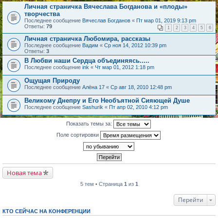
Личная страничка Вячеслава Богданова и «плоды»
творчества
Последнее сообщение
Вячеслав Богданов
«
Пт мар 01, 2019 9:13 pm
Ответы:
79
1
2
3
4
5
6
Личная страничка Любомира, рассказы
Последнее сообщение
Вадим
«
Ср ноя 14, 2012 10:39 pm
Ответы:
3
В Любви наши Сердца объединяясь.....
Последнее сообщение
ink
«
Чт мар 01, 2012 1:18 pm
Ощущая Природу
Последнее сообщение
Алёна 17
«
Ср авг 18, 2010 12:48 pm
Великому Днепру и Его Необъятной Сияющей Душе
Последнее сообщение
Sashurik
«
Пт апр 02, 2010 4:12 pm
Показать темы за:
Поле сортировки
Новая тема
5 тем • Страница
1
из
1
Перейти
КТО СЕЙЧАС НА КОНФЕРЕНЦИИ