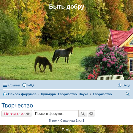
Быть добру
Ссылки
FAQ
Вход
Список форумов
Культура. Творчество. Наука
Творчество
ои
Творчество
ск
Новая тема
5 тем • Страница
1
из
1
Темы