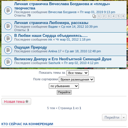
Личная страничка Вячеслава Богданова и «плоды»
творчества
Последнее сообщение
Вячеслав Богданов
«
Пт мар 01, 2019 9:13 pm
Ответы:
79
1
2
3
4
5
6
Личная страничка Любомира, рассказы
Последнее сообщение
Вадим
«
Ср ноя 14, 2012 10:39 pm
Ответы:
3
В Любви наши Сердца объединяясь.....
Последнее сообщение
ink
«
Чт мар 01, 2012 1:18 pm
Ощущая Природу
Последнее сообщение
Алёна 17
«
Ср авг 18, 2010 12:48 pm
Великому Днепру и Его Необъятной Сияющей Душе
Последнее сообщение
Sashurik
«
Пт апр 02, 2010 4:12 pm
Показать темы за:
Поле сортировки
Новая тема
5 тем • Страница
1
из
1
Перейти
КТО СЕЙЧАС НА КОНФЕРЕНЦИИ