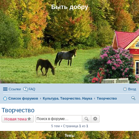
Быть добру
Ссылки
FAQ
Вход
Список форумов
Культура. Творчество. Наука
Творчество
ои
Творчество
ск
Новая тема
5 тем • Страница
1
из
1
Темы