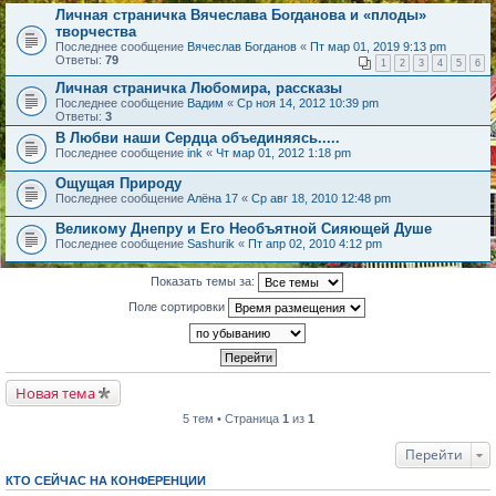
Личная страничка Вячеслава Богданова и «плоды»
творчества
Последнее сообщение
Вячеслав Богданов
«
Пт мар 01, 2019 9:13 pm
Ответы:
79
1
2
3
4
5
6
Личная страничка Любомира, рассказы
Последнее сообщение
Вадим
«
Ср ноя 14, 2012 10:39 pm
Ответы:
3
В Любви наши Сердца объединяясь.....
Последнее сообщение
ink
«
Чт мар 01, 2012 1:18 pm
Ощущая Природу
Последнее сообщение
Алёна 17
«
Ср авг 18, 2010 12:48 pm
Великому Днепру и Его Необъятной Сияющей Душе
Последнее сообщение
Sashurik
«
Пт апр 02, 2010 4:12 pm
Показать темы за:
Поле сортировки
Новая тема
5 тем • Страница
1
из
1
Перейти
КТО СЕЙЧАС НА КОНФЕРЕНЦИИ