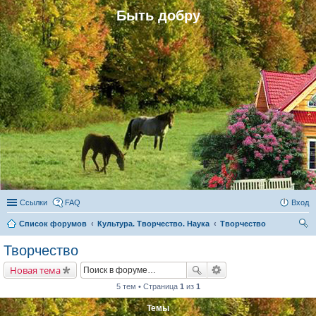
Быть добру
Ссылки
FAQ
Вход
Список форумов
Культура. Творчество. Наука
Творчество
ои
Творчество
ск
Новая тема
5 тем • Страница
1
из
1
Темы