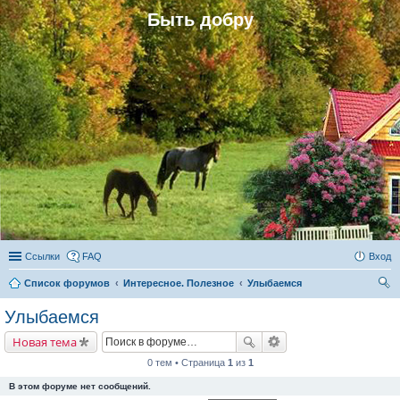
Быть добру
Ссылки
FAQ
Вход
Список форумов
Интересное. Полезное
Улыбаемся
ои
Улыбаемся
ск
Новая тема
0 тем • Страница
1
из
1
В этом форуме нет сообщений.