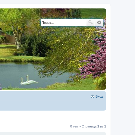
Вход
0 тем • Страница
1
из
1