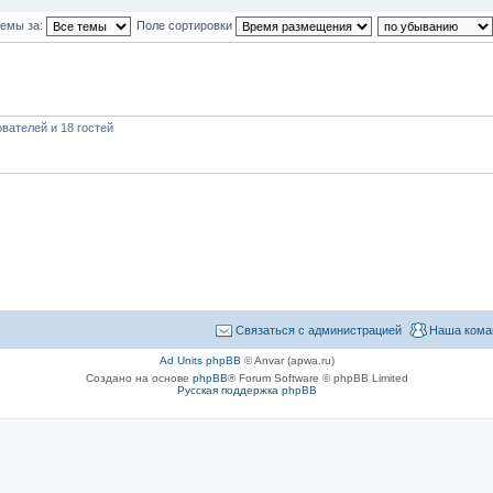
темы за:
Поле сортировки
вателей и 18 гостей
Связаться с администрацией
Наша кома
Ad Units phpBB
© Anvar (apwa.ru)
Создано на основе
phpBB
® Forum Software © phpBB Limited
Русская поддержка phpBB