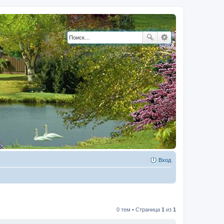
Вход
0 тем • Страница
1
из
1