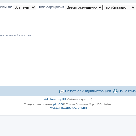
темы за:
Поле сортировки
вателей и 17 гостей
Связаться с администрацией
Наша кома
Ad Units phpBB
© Anvar (apwa.ru)
Создано на основе
phpBB
® Forum Software © phpBB Limited
Русская поддержка phpBB