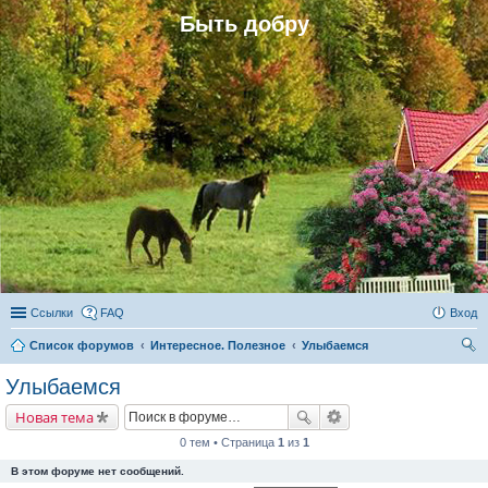
Быть добру
Ссылки
FAQ
Вход
Список форумов
Интересное. Полезное
Улыбаемся
ои
Улыбаемся
ск
Новая тема
0 тем • Страница
1
из
1
В этом форуме нет сообщений.