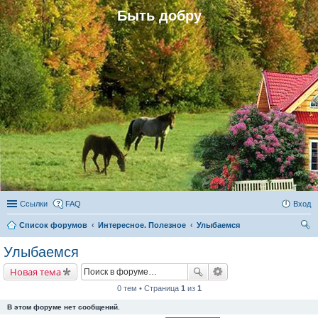
Быть добру
Ссылки
FAQ
Вход
Список форумов
Интересное. Полезное
Улыбаемся
ои
Улыбаемся
ск
Новая тема
0 тем • Страница
1
из
1
В этом форуме нет сообщений.