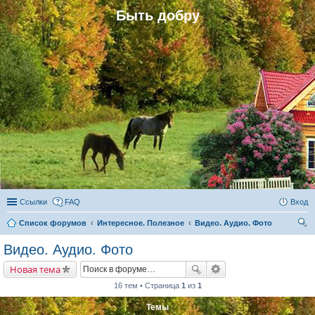
Быть добру
Ссылки
FAQ
Вход
Список форумов
Интересное. Полезное
Видео. Аудио. Фото
ои
Видео. Аудио. Фото
ск
Новая тема
16 тем • Страница
1
из
1
Темы