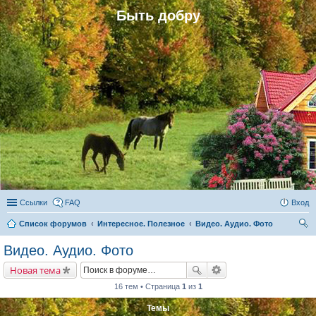
Быть добру
Ссылки
FAQ
Вход
Список форумов
Интересное. Полезное
Видео. Аудио. Фото
ои
Видео. Аудио. Фото
ск
Новая тема
16 тем • Страница
1
из
1
Темы