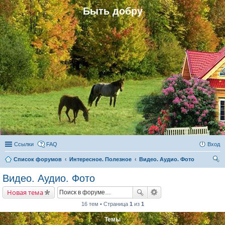
Быть добру
Ссылки
FAQ
Вход
Список форумов
Интересное. Полезное
Видео. Аудио. Фото
ои
Видео. Аудио. Фото
ск
Новая тема
16 тем • Страница
1
из
1
Темы