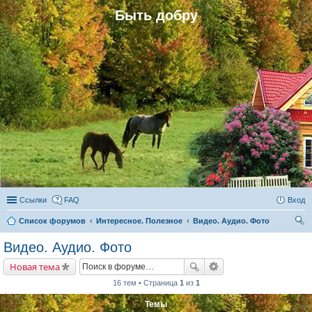
Быть добру
Ссылки
FAQ
Вход
Список форумов
Интересное. Полезное
Видео. Аудио. Фото
ои
Видео. Аудио. Фото
ск
Новая тема
16 тем • Страница
1
из
1
Темы