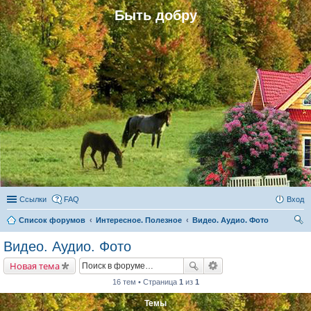
Быть добру
Ссылки
FAQ
Вход
Список форумов
Интересное. Полезное
Видео. Аудио. Фото
ои
Видео. Аудио. Фото
ск
Новая тема
16 тем • Страница
1
из
1
Темы