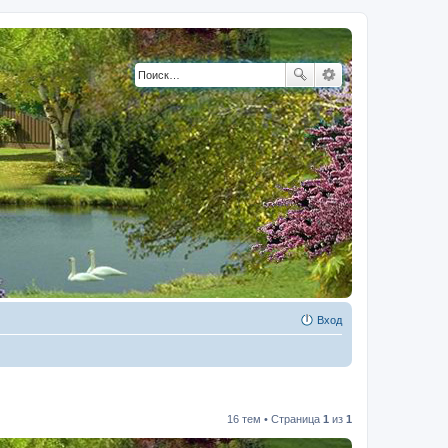
Вход
16 тем • Страница
1
из
1