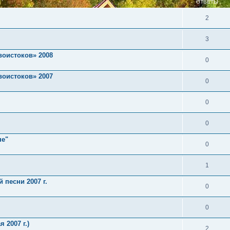
ОТВЕТЫ
2
3
воистоков» 2008
0
воистоков» 2007
0
0
0
не"
0
1
 песни 2007 г.
0
0
 2007 г.)
2