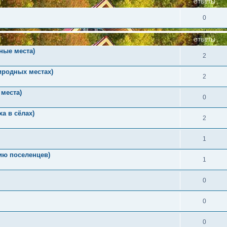
ОТВЕТЫ
0
ОТВЕТЫ
ные места)
2
иродных местах)
2
места)
0
а в сёлах)
2
1
ию поселенцев)
1
0
0
0