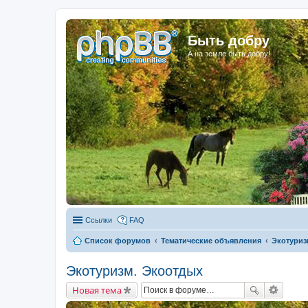
Быть добру
А на земле быть добру!
Ссылки
FAQ
Список форумов
Тематические объявления
Экотуриз
Экотуризм. Экоотдых
Новая тема