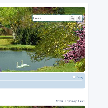
Вход
9 тем • Страница
1
из
1