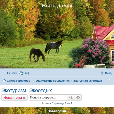
Быть добру
Ссылки
FAQ
Вход
Список форумов
Тематические объявления
Экотуризм. Экоотдых
ои
Экотуризм. Экоотдых
ск
Новая тема
9 тем • Страница
1
из
1
Объявления