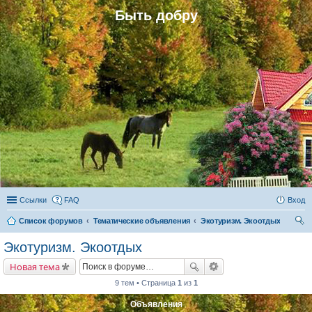
Быть добру
Ссылки
FAQ
Вход
Список форумов
Тематические объявления
Экотуризм. Экоотдых
ои
Экотуризм. Экоотдых
ск
Новая тема
9 тем • Страница
1
из
1
Объявления