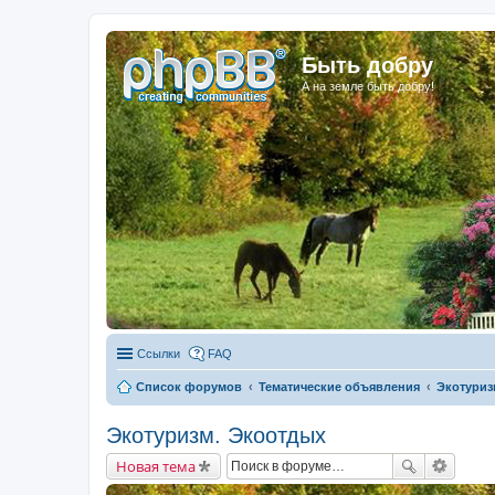
Быть добру
А на земле быть добру!
Ссылки
FAQ
Список форумов
Тематические объявления
Экотуриз
Экотуризм. Экоотдых
Новая тема