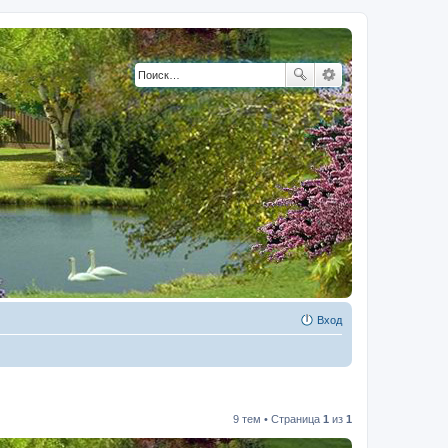
Вход
9 тем • Страница
1
из
1