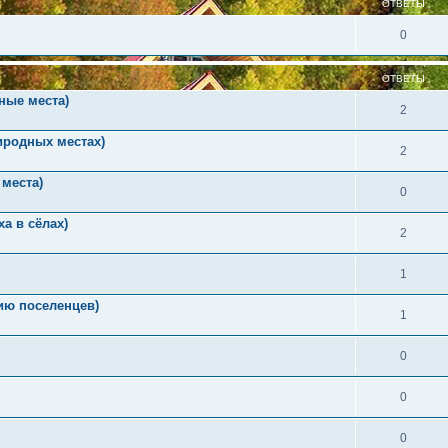
ОТВЕТЫ
0
ОТВЕТЫ
ные места)
2
иродных местах)
2
места)
0
а в сёлах)
2
1
ию поселенцев)
1
0
0
0